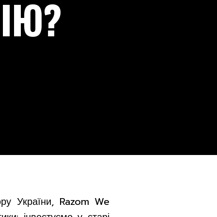
ЦІЮ?
тору України, Razom We