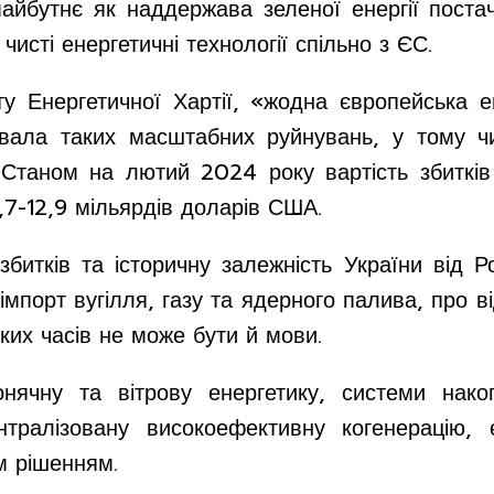
айбутнє як наддержава зеленої енергії постач
чисті енергетичні технології спільно з ЄС.
ту Енергетичної Хартії, «жодна європейська 
вала таких масштабних руйнувань, у тому ч
. Станом на лютий 2024 року вартість збитків
,7-12,9 мільярдів доларів США.
итків та історичну залежність України від Ро
імпорт вугілля, газу та ядерного палива, про в
ких часів не може бути й мови.
онячну та вітрову енергетику, системи накоп
нтралізовану високоефективну когенерацію,
м рішенням.