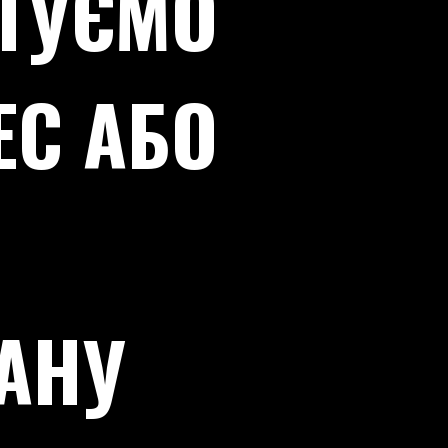
СТУЄМО
ЕС АБО
АНУ