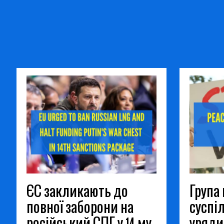
ЄС закликають до
Група
повної заборони на
суспі
російський СПГ у 14-му
уряди 