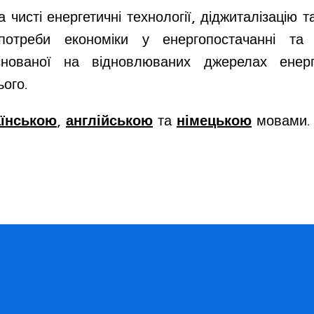
а чисті енергетичні технології, діджиталізацію т
 потреби економіки у енергопостачанні та
аснованої на відновлюваних джерелах енерг
ого.
аїнською
,
англійською
та
німецькою
мовами.