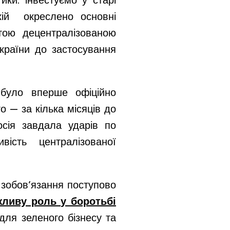
ики: інвестуємо у старі
кій окреслено основні
тою децентралізованою
України до застосування
 було вперше офіційно
 — за кілька місяців до
осія завдала ударів по
вість централізованої
 зобов’язання поступово
жливу роль у боротьбі
для зеленого бізнесу та