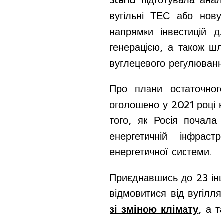
Stand підготувала анал
вугільні ТЕС або нов
напрямки інвестицій 
генерацією, а також шл
вуглецевого регулюван
Про плани остаточног
оголошено у 2021 році 
того, як Росія почала
енергетичній інфраст
енергетичної системи.
Приєднавшись до 23 інш
відмовитися від вугілл
зі зміною клімату
, а 