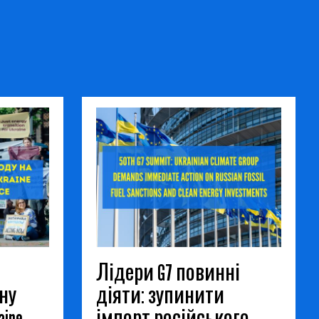
Лідери G7 повинні
ну
діяти: зупинити
ine
імпорт російського