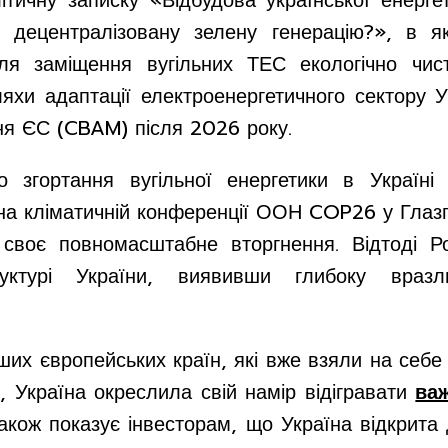
ітичну записку «Відбудова української енергет
у децентралізовану зелену генерацію?», в я
для заміщення вугільних ТЕС екологічно чис
яхи адаптації електроенергетичного сектору 
ня ЄС (CBAM) після 2026 року.
о згортання вугільної енергетики в Україні
на кліматичній конференції ООН COP26 у Глазго
 своє повномасштабне вторгнення. Відтоді Р
руктурі України, виявивши глибоку вразли
их європейських країн, які вже взяли на себе
я, Україна окреслила свій намір відігравати
ва
також показує інвесторам, що Україна відкрита 