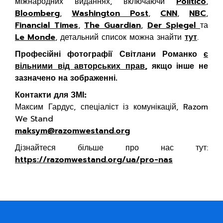
міжнародних виданнях, включаючи
Politico
,
Bloomberg
,
Washington Post
,
CNN
,
NBC
,
Financial Times
,
The Guardian
,
Der Spiegel
та
Le Monde
, детальний список можна знайти
тут
.
Професійні фотографії Світлани Романко
є
вільними від авторських прав
, якщо інше не
зазначено на зображенні.
Контакти для ЗМІ:
Максим Гардус, спеціаліст із комунікацій, Razom
We Stand
maksym@razomwestand.org
Дізнайтеся більше про нас тут:
https://razomwestand.org/ua/pro-nas