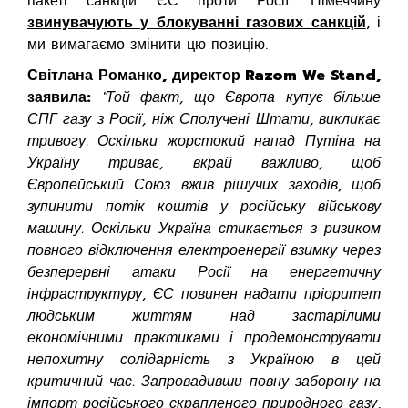
пакеті санкцій ЄС проти Росії. Німеччину
звинувачують у блокуванні газових санкцій
, і
ми вимагаємо змінити цю позицію.
Світлана Романко, директор Razom We Stand,
заявила:
"Той факт, що Європа купує більше
СПГ газу з Росії, ніж Сполучені Штати, викликає
тривогу. Оскільки жорстокий напад Путіна на
Україну триває, вкрай важливо, щоб
Європейський Союз вжив рішучих заходів, щоб
зупинити потік коштів у російську військову
машину. Оскільки Україна стикається з ризиком
повного відключення електроенергії взимку через
безперервні атаки Росії на енергетичну
інфраструктуру, ЄС повинен надати пріоритет
людським життям над застарілими
економічними практиками і продемонструвати
непохитну солідарність з Україною в цей
критичний час. Запровадивши повну заборону на
імпорт російського скрапленого природного газу,