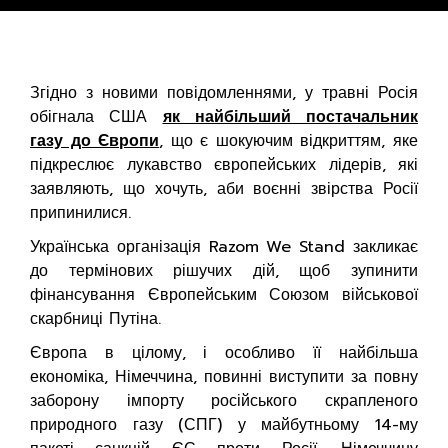
Згідно з новими повідомленнями, у травні Росія
обігнала США
як найбільший постачальник
газу до Європи
, що є шокуючим відкриттям, яке
підкреслює лукавство європейських лідерів, які
заявляють, що хочуть, аби воєнні звірства Росії
припинилися.
Українська організація Razom We Stand закликає
до термінових рішучих дій, щоб зупинити
фінансування Європейським Союзом військової
скарбниці Путіна.
Європа в цілому, і особливо її найбільша
економіка, Німеччина, повинні виступити за повну
заборону імпорту російського скрапленого
природного газу (СПГ) у майбутньому 14-му