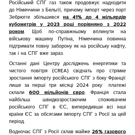
Російський СПГ газ також продовжує надходити
до Німеччини з Бельгії, причому імпорт через порт
Зебрюгге збільшився
на 41% до 4 мільярдів
кубометрів у 2023 році порівняно з 2022
роком
. Щоб по-справжньому вплинути на
військову машину Путіна, Німеччина повинна
підтримати повну заборону як на російську нафту,
так і на СПГ вже зараз.
Останні дані Центру досліджень енергетики та
чистого повітря (CREA) свідчать про стрімке
зростання імпорту російського СПГ з боку Франції:
лише за перші три місяці 2024 року платежі
склали
600 мільйонів євро
. Франція стала
найбільш швидкозростаючим споживачем
російського СПГ в ЄС, випередивши всі інші
країни ЄС за обсягами імпорту СПГ з Росії за цей
період.
Водночас СПГ з Росії склав майже
26% газового