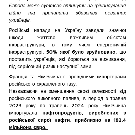
Європа може суттєво вплинути на фінансування
війни та припинити вбивства невинних
українців.
Російські напади на Україну завдали значної
шкоди життєво важливим об'єктам
інфраструктури, в тому числі енергетичній
інфраструктурі,
50% якої було зруйновано
, що
поставить українців, які борються за виживання,
під серйозний ризик наступної зими.
Франція та Німеччина є провідними імпортерами
російського скрапленого газу.
Незважаючи на зменшення своєї залежності від
російського викопного палива, в період з травня
2023 року по травень 2024 року Німеччина
імпортувала
нафтопродуктів, вироблених з
російської сирої нафти, приблизно на 182,4
мільйона євро.