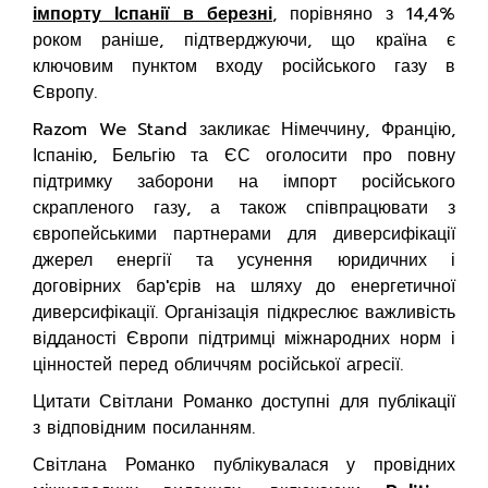
імпорту Іспанії в березні
, порівняно з 14,4%
роком раніше, підтверджуючи, що країна є
ключовим пунктом входу російського газу в
Європу.
Razom We Stand закликає Німеччину, Францію,
Іспанію, Бельгію та ЄС оголосити про повну
підтримку заборони на імпорт російського
скрапленого газу, а також співпрацювати з
європейськими партнерами для диверсифікації
джерел енергії та усунення юридичних і
договірних бар'єрів на шляху до енергетичної
диверсифікації. Організація підкреслює важливість
відданості Європи підтримці міжнародних норм і
цінностей перед обличчям російської агресії.
Цитати Світлани Романко доступні для публікації
з відповідним посиланням.
Світлана Романко публікувалася у провідних