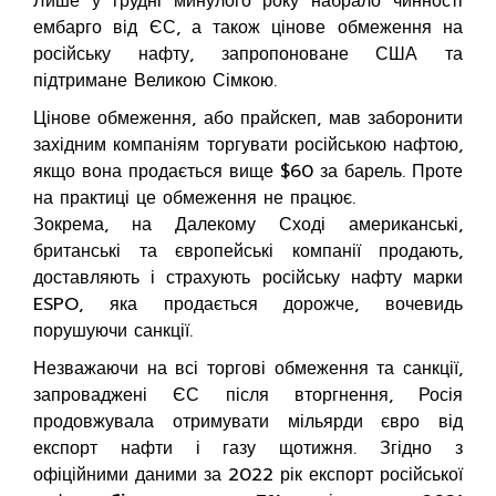
Лише у грудні минулого року набрало чинності
ембарго від ЄС, а також цінове обмеження на
російську нафту, запропоноване США та
підтримане Великою Сімкою.
Цінове обмеження, або прайскеп, мав заборонити
західним компаніям торгувати російською нафтою,
якщо вона продається вище $60 за барель. Проте
на практиці це обмеження не працює.
Зокрема, на Далекому Сході американські,
британські та європейські компанії продають,
доставляють і страхують російську нафту марки
ESPO, яка продається дорожче, вочевидь
порушуючи санкції.
Незважаючи на всі торгові обмеження та санкції,
запроваджені ЄС після вторгнення, Росія
продовжувала отримувати мільярди євро від
експорт нафти і газу щотижня. Згідно з
офіційними даними за 2022 рік експорт російської