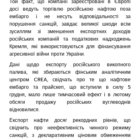
Той факт, що компанії зареєстровані в Європі
досі ведуть торгівлю російською нафтою поза
ембарго і не несуть відповідальності за
порушення санкцій, завдає великої шкоди всім
зусиллям зі зменшення експортних доходів
російських компаній та податкових надходжень
Кремля, які використовуються для фінансування
агресивної війни проти України.
Дані щодо експорту російського викопного
палива, які збираються фінським аналітичним
центром CREA, свідчать про те що нафтове
ембарго та прайскеп, що вступили в силу 5
грудня, мало лише тимчасовий ефект і в лютому
обсяги продажу російських вуглеводнів
відновилися.
Експорт нафти досяг рекордних рівнів, що
свідчить про неефективність чинного режиму
санкцій, з декларативним ціновим обмеженням