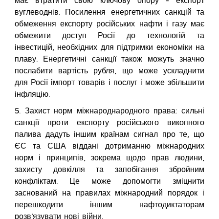
має втратити свою ключову опору - експорт
вуглеводнів. Посилення енергетичних санкцій та
обмеження експорту російських нафти і газу має
обмежити доступ Росії до технологій та
інвестицій, необхідних для підтримки економіки на
плаву. Енергетичні санкції також можуть значно
послабити вартість рубля, що може ускладнити
для Росії імпорт товарів і послуг і може збільшити
інфляцію.
5. Захист норм міжнароднародного права: сильні
санкції проти експорту російського викопного
палива дадуть іншим країнам сигнал про те, що
ЄС та США віддані дотриманню міжнародних
норм і принципів, зокрема щодо прав людини,
захисту довкілля та запобігання збройним
конфліктам. Це може допомогти зміцнити
заснований на правилах міжнародний порядок і
перешкодити іншим нафтодиктаторам
розв'язувати нові війни.