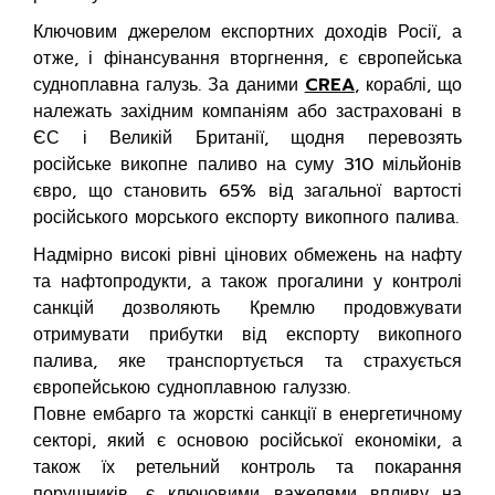
Ключовим джерелом експортних доходів Росії, а
отже, і фінансування вторгнення, є європейська
судноплавна галузь. За даними
CREA
, кораблі, що
належать західним компаніям або застраховані в
ЄС і Великій Британії, щодня перевозять
російське викопне паливо на суму 310 мільйонів
євро, що становить 65% від загальної вартості
російського морського експорту викопного палива.
Надмірно високі рівні цінових обмежень на нафту
та нафтопродукти, а також прогалини у контролі
санкцій дозволяють Кремлю продовжувати
отримувати прибутки від експорту викопного
палива, яке транспортується та страхується
європейською судноплавною галуззю.
Повне ембарго та жорсткі санкції в енергетичному
секторі, який є основою російської економіки, а
також їх ретельний контроль та покарання
порушників, є ключовими важелями впливу на