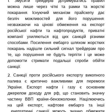
1. Змусити трейдерів дотримуватись правил
можна лише через чіткі та рамки та жорсткі
покарання. Існуючий механізм прайскепу дає
безліч можливостей для його порушення:
незважаючи на цінові обмеження на експорт
російської нафти та нафтопродуктів, приватні
компанії ухиляються від цих санкцій різними
способами. Посилення ембарго шляхом жорстких
покарань надішле сильний сигнал трейдерам про
те, що порушення не будуть терпіти і це може
допомогти стримати подальші спроби обійти
санкції.
2. Санкції проти російського експорту викопного
палива є критично важливими для перемоги
України. Експорт нафти і газу є основним
джерелом доходу для рф, що становить значну
частину ВВП країни-бензоколонки. Націлюючись
на цей експорт, нафтове ембарго та інші
енергетичні санкції можуть значно обмежити